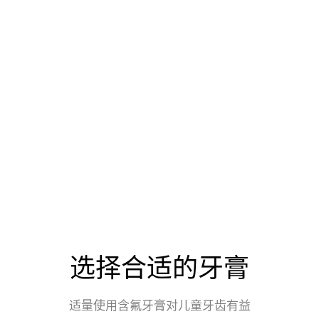
儿童口腔护理有多重要？
远离口腔不适的困扰，身心更愉快。牙齿好，吃得好，
摄入成长所需的营养。
拥有健康的牙齿，笑容美丽更自信。避免牙齿问题的影
响，学习更专注。
保护宝宝乳齿，恒齿生长更健康。
选择合适的牙膏
适量使用含氟牙膏对儿童牙齿有益