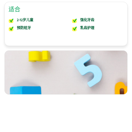
适合
2-12岁儿童
强化牙齿
预防蛀牙
乳齿护理