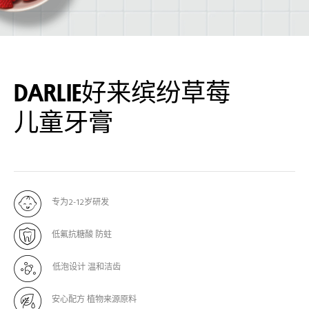
DARLIE好来缤纷草莓
儿童牙膏
专为2-12岁研发
低氟抗糖酸 防蛀
低泡设计 温和洁齿
安心配方 植物来源原料