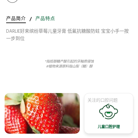
产品简介
/
产品特点
DARLIE好来缤纷草莓儿童牙膏 低氟抗糖酸防蛀 宝宝小手一按
一步到位
*指抵御糖产酸引起的牙釉质侵蚀
#植物来源原料指山梨（糖）醇
关注的口腔问题
儿童口腔护理