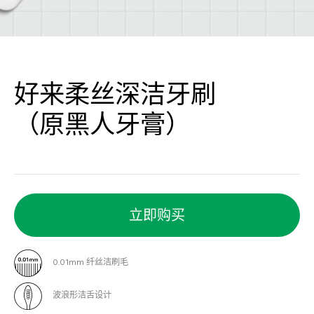
好来柔丝深洁牙刷
（原黑人牙膏）
立即购买
0.01mm 纤丝洁刷毛
波浪形洁舌设计