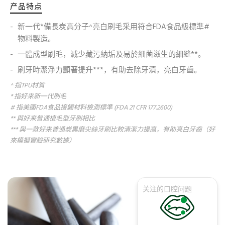
产品特点
新一代*備長炭高分子^亮白刷毛采用符合FDA食品級標準#
物料製造。
一體成型刷毛，減少藏污納垢及易於細菌滋生的細縫**。
刷牙時潔淨力顯著提升***，有助去除牙漬，亮白牙齒。
^ 指TPU材質
* 指好来新一代刷毛
# 指美國FDA食品接觸材料檢測標準 (FDA 21 CFR 177.2600)
** 與好来普通植毛型牙刷相比
*** 與一款好来普通炭黑磨尖絲牙刷比較清潔力提高，有助亮白牙齒（好
來模擬實驗研究數據）
关注的口腔问题