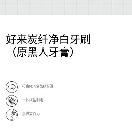
好来炭纤净白牙刷
（原黑人牙膏）
符合FDA食品级标准
一体成型刷毛
加倍亮白力