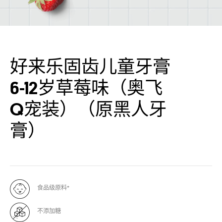
好来乐固齿儿童牙膏
6-12岁草莓味（奥飞
Q宠装）（原黑人牙
膏）
食品级原料*
不添加糖