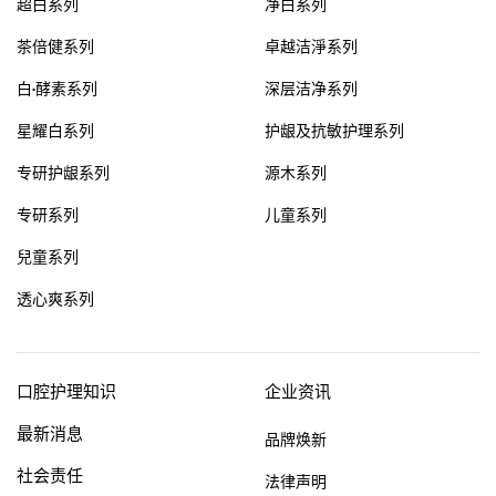
超白系列
净白系列
约会
兴趣
美容
其它话题
茶倍健系列
卓越洁淨系列
白·酵素系列
深层洁净系列
星耀白系列
护龈及抗敏护理系列
专研护龈系列
源木系列
专研系列
儿童系列
兒童系列
透心爽系列
口腔护理知识
企业资讯
最新消息
品牌焕新
社会责任
法律声明