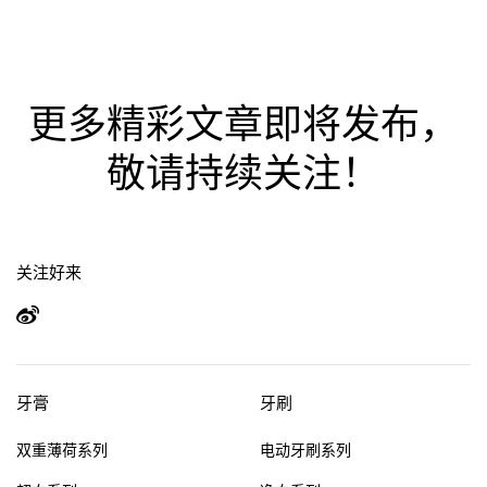
全部分类
美白牙齿
清新口气
儿童牙齿护理
牙龈护理
更多精彩文章即将发布，
敏感牙齿护理
深层清洁
敬请持续关注！
抑制口腔细菌
预防蛀牙
牙科保健
日常口腔护理
电动牙刷
关注好来
其他热门话题
牙膏
牙刷
牙釉质护理
牙刷选择
笑容绽放
双重薄荷系列
电动牙刷系列
重要时刻
企业社会责任
新冠肺炎