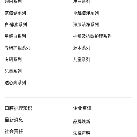
超白系列
净白系列
约会
兴趣
美容
其它话题
茶倍健系列
卓越洁淨系列
白·酵素系列
深层洁净系列
星耀白系列
护龈及抗敏护理系列
专研护龈系列
源木系列
专研系列
儿童系列
兒童系列
透心爽系列
口腔护理知识
企业资讯
最新消息
品牌焕新
社会责任
法律声明