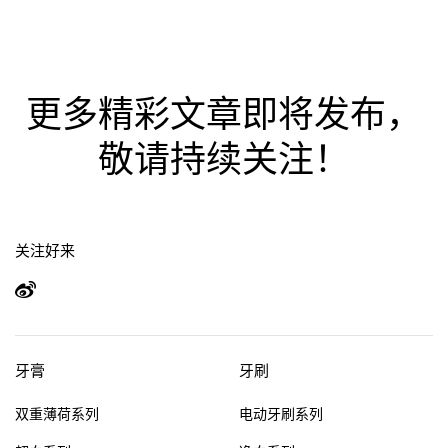
全部分类
美白牙齿
清新口气
儿童牙齿护理
牙龈护理
更多精彩文章即将发布，
敏感牙齿护理
深层清洁
敬请持续关注！
抑制口腔细菌
预防蛀牙
牙科保健
日常口腔护理
电动牙刷
关注好来
其他热门话题
牙膏
牙刷
牙釉质护理
牙刷选择
笑容绽放
双重薄荷系列
电动牙刷系列
重要时刻
企业社会责任
新冠肺炎