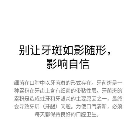
全部分类
美白牙齿
清新口气
儿童牙齿护理
牙龈护理
敏感牙齿护理
深层清洁
别让牙斑如影随形，
抑制口腔细菌
预防蛀牙
牙科保健
影响自信
日常口腔护理
电动牙刷
细菌在口腔中以牙菌斑的形式存在。牙菌斑是一
种累积在牙齿上含有细菌的带粘性层。牙菌斑的
累积是造成蛀牙和牙龈炎的主要原因之一，最终
会导致牙周（牙龈）问题。为使口气清新，必须
其他热门话题
每天都保持良好的口腔卫生。
牙釉质护理
牙刷选择
笑容绽放
重要时刻
企业社会责任
新冠肺炎