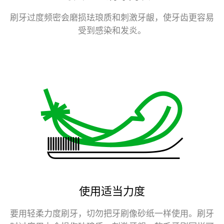
刷牙过度频密会磨损珐琅质和刺激牙龈，使牙齿更容易
受到感染和发炎。
使用适当力度
要用轻柔力度刷牙，切勿把牙刷像砂纸一样使用。刷牙